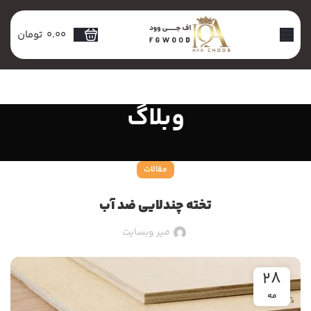
0.00
تومان
وبلاگ
مقالات
تخته چندلایی ضد آب
میر وبسایت
28
مه