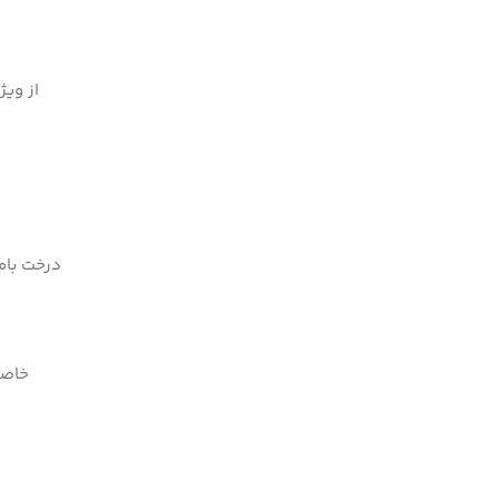
از ویژ
درخت بامب
خاصی