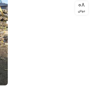
08
جولای