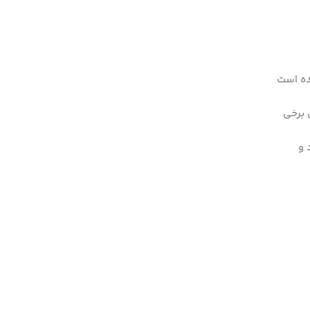
ده است
 برخی
 و