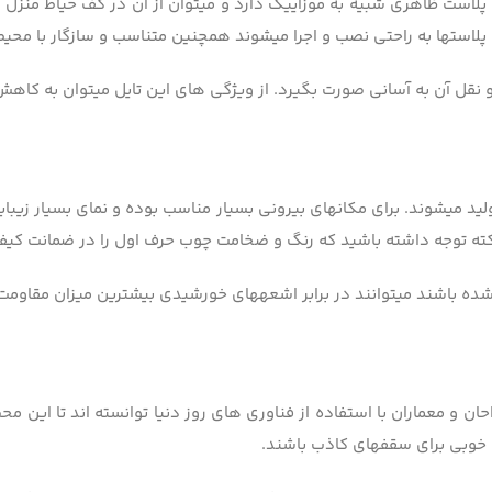
است ظاهری شبیه به موزاییک دارد و می­توان از آن­ در کف حیاط منزل و
قل آن به آسانی صورت بگیرد. از ویژگی­ های این تایل می­توان به کاهش
تکنولوژی ساسنا نوع D ساخته و تولید می­شوند. برای مکان­های بیرونی بسیار مناسب بوده و نما
نکته توجه داشته باشید که رنگ و ضخامت چوب حرف اول را در ضمانت کیفی
شده باشند می­توانند در برابر اشعه­های خورشیدی­ بیشترین میزان مقاومت
حان و معماران با استفاده از فناوری­ های روز دنیا توانسته­ اند تا این مح
 خوبی برای سقف­های کاذب باشند.