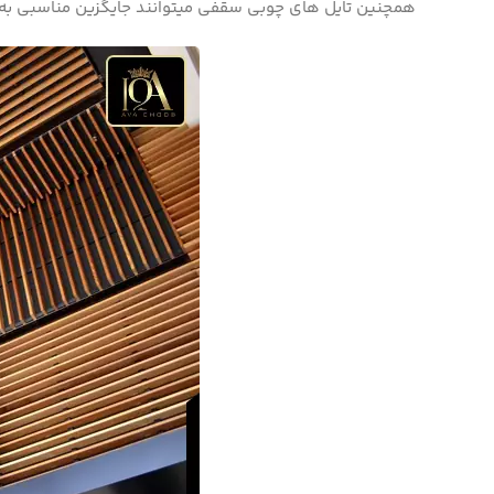
همچنین تایل­ های چوبی سقفی می­توانند جایگزین مناسبی به