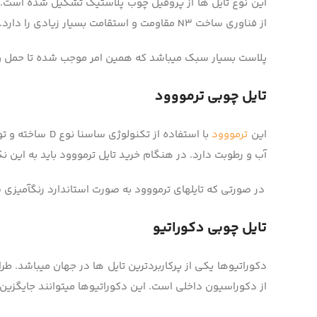
این نوع تایل­ ها از پروفیل چوب پلاستیک تشکیل شده است. پل
از فناوری ساخت N3 مقاومت و استقامت بسیار زیادی را دارد. پلاست­ها به راحتی نصب و اجرا می­شوند همچنین متناسب و سازگار با محیط زیست است.
پلاست بسیار سبک می­باشد که همین امر موجب شده تا حمل­ و ن
تایل چوبی ترمووود
این
ترمووود
با استفاده از 
آب و رطوبت دارد. در هنگام خرید تایل ترمووود باید به این 
در صورتی که تایل­های ترمووود به صورت استاندارد رنگ­آمیزی 
تایل چوبی دکوراتیو
دکوراتیوها یکی از پرکاربردترین تایل­ ها در جهان می­باشد. طرا
از دکوراسیون داخلی است. این دکوراتیوها می­توانند جایگزین