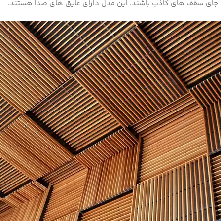
 جای سقف­ های کاذب باشند. این مدل دارای عایق­ های صدا هستند.